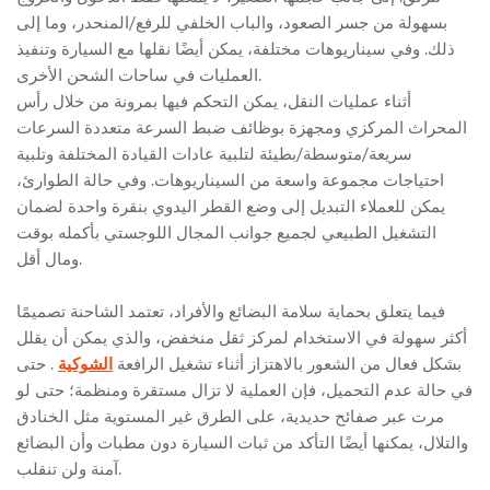
بسهولة من جسر الصعود، والباب الخلفي للرفع/المنحدر، وما إلى
ذلك. وفي سيناريوهات مختلفة، يمكن أيضًا نقلها مع السيارة وتنفيذ
العمليات في ساحات الشحن الأخرى.
أثناء عمليات النقل، يمكن التحكم فيها بمرونة من خلال رأس
المحراث المركزي ومجهزة بوظائف ضبط السرعة متعددة السرعات
سريعة/متوسطة/بطيئة لتلبية عادات القيادة المختلفة وتلبية
احتياجات مجموعة واسعة من السيناريوهات. وفي حالة الطوارئ،
يمكن للعملاء التبديل إلى وضع القطر اليدوي بنقرة واحدة لضمان
التشغيل الطبيعي لجميع جوانب المجال اللوجستي بأكمله بوقت
ومال أقل.
فيما يتعلق بحماية سلامة البضائع والأفراد، تعتمد الشاحنة تصميمًا
أكثر سهولة في الاستخدام لمركز ثقل منخفض، والذي يمكن أن يقلل
بشكل فعال من الشعور بالاهتزاز أثناء تشغيل الرافعة
الشوكية
. حتى
في حالة عدم التحميل، فإن العملية لا تزال مستقرة ومنظمة؛ حتى لو
مرت عبر صفائح حديدية، على الطرق غير المستوية مثل الخنادق
والتلال، يمكنها أيضًا التأكد من ثبات السيارة دون مطبات وأن البضائع
آمنة ولن تنقلب.