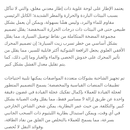
يعتمد الإطار على لوحة علوية ذات إطار معدني مغلق، والتي لا تتآكل
بسبب البيئات الباردة والحرارة والمطر الشديدة؛ الكابل الرئيسي
مقاوم للماء والبرد، وليس هشًا بسهولة، ويمكن أن يعمل بشكل
طبيعي حتى في البيئات ذات درجات الحرارة المنخفضة؛ يقلل تصميم
مجموعة المضخة المتكاملة من نقاط توصيل السيارة، مما يقلل
بشكل أساسي من خطر تسرب زيت السيارة؛ إن تصميم المحرك
الأفقي العلوي يجعل الرافعة الشوكية أكثر قابلية للسير، مما يقلل من
تأثير المحرك على خدوش الحصى والماء والغبار وما إلى ذلك، كما
يتم تقليل معدل الفشل بشكل كبير.
تم تجهيز الشاحنة بشوكات متعددة المواصفات يمكنها تلبية احتياجات
تطبيقات المنصات القياسية والمخصصة؛ يسمح التصميم المتطور
لعجلة القيادة للعملاء بإكمال تفكيك عجلة القيادة في غضون دقيقة
واحدة عن طريق إزالة 9 مسامير فقط، مما يقلل وقت الصيانة بشكل
كبير. والتكلفة. من حيث عمر البطارية، يمكن شحن الشاحن الخارجي
في أي وقت، ويمكن استبدال بطارية الليثيوم ذات السحب الجانبي
بسرعة، مما يسمح للعملاء بالتخلص من القلق من نفاد الطاقة،
وفوائد النقل لا تُحصى.