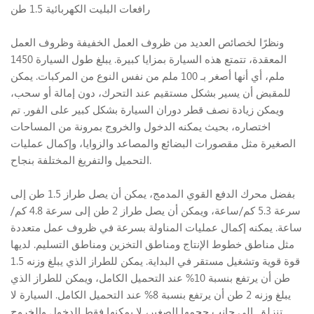
رافعات البليت الكهربائية 1.5 طن
ونظرًا لخصائص العديد من ظروف العمل الخفيفة وظروف العمل
المعقدة، تتمتع هذه السيارة بمزايا كبيرة. يبلغ طول السيارة 1450
ملم، أي أنها أصغر بـ 100 ملم من نفس النوع من المركبات. يمكن
للمقبض أن يسير بشكل مستقيم عند التحرك، دون إمالة أو سحب،
ويمكن زيادة نصف قطر دوران السيارة بشكل كبير على الفور. تم
اختصاره، بحيث يمكنه الدخول والخروج بمرونة من المساحات
الصغيرة مثل مقصورات البضائع والمصاعد والزوايا، وإكمال عمليات
التحميل والتفريغ المختلفة بنجاح.
بفضل محرك الدفع القوي المدمج، يمكن أن يصل طراز 1.5 طن إلى
سرعة 5.3 كم/ساعة، ويمكن أن يصل طراز 2 طن إلى سرعة 4.8 كم/
ساعة. يمكنه إكمال عمليات المناولة بسرعة في ظروف عمل متعددة
مثل مناطق خطوط الإنتاج ومناطق التخزين ومناطق التسليم. لديها
قوة قوية وتشغيل مستقر في البداية. يمكن للطراز الذي يبلغ وزنه 1.5
طن أن يرتفع بنسبة 10% عند التحميل الكامل، ويمكن للطراز الذي
يبلغ وزنه 2 طن أن يرتفع بنسبة 8% عند التحميل الكامل. السيارة لا
تنزلق. إلى جانب حجمها الصغير، لا يمكنها فقط الدخول والخروج