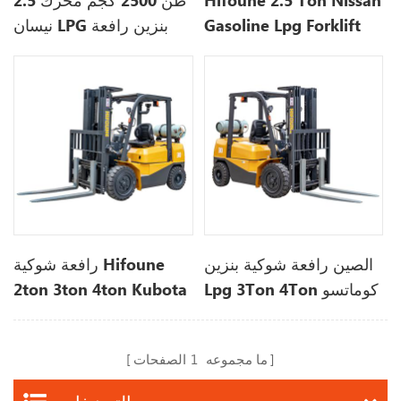
Hifoune 2.5 Ton Nissan
2.5 طن 2500 كجم محرك
Gasoline Lpg Forklift
نيسان LPG بنزين رافعة
Truck System For Sale |
شوكية بثلاث مراحل
Hifoune Forklift
الصين رافعة شوكية بنزين
رافعة شوكية Hifoune
Lpg 3Ton 4Ton كوماتسو
2ton 3ton 4ton Kubota
نيسان محرك رافعة شوكية
Nissan K25 Engine Lpg
رافعة شوكية
ما مجموعه
1
الصفحات