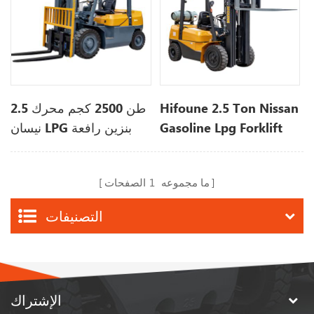
Hifoune 2.5 Ton Nissan
2.5 طن 2500 كجم محرك
Gasoline Lpg Forklift
نيسان LPG بنزين رافعة
Truck System For Sale |
شوكية بثلاث مراحل
Hifoune Forklift
ما مجموعه
1
الصفحات
التصنيفات
الإشتراك