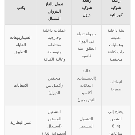
رافعة
رافعة
تعمل بالغاز
شوكية
شوكية
يكتب
البترولي
كهربائية
ديزل
المسال
بيئة داخلية
عمليات داخلية
حمولة ثقيلة
نظيفة
وخارجية
السيناريوهات
في الهواء
وعمليات
مختلطة،
القابلة
الطلق، بيئة
ذات كثافة
متوسطة
للتطبيق
قاسية
منخفضة
وعالية الكثافة
عالية
(الجسيمات،
منخفض
انبعاثات
انبعاثات
(أفضل من
الانبعاثات
صفرية
أكاسيد
الديزل)
النيتروجين)
يحتاج إلى
التشغيل
الشحن
التشغيل
المستمر
عمر البطارية
(4~8
المستمر
(استبدال
ساعات)
أسطوانة الغاز)