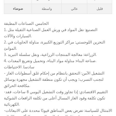
قليل
عالي
واسطة
ضوضاء
الخامس. الصناعات المطبقة
1. التصنيع: نقل المواد في ورش العمل الصناعية الثقيلة مثل
السيارات والآلات.
2. التخزين اللوجستي: مراكز التوزيع الكبيرة، مناولة الحاويات في
الموانئ.
3. الزراعة: معالجة المنتجات الزراعية، ونقل سلسلة التبريد.
4. صناعة البناء: مناولة مواد البناء، وتحميل وتفريغ المعدات.
سادسا. الاحتياطات
- التشغيل الآمن: التحقق بانتظام من إحكام غلق أسطوانات الغاز
لتجنب التسرب؛ ويجب أن تكون منطقة التشغيل مجهزة بوسائل
مكافحة الحرائق.
-التقييم الاقتصادي: إذا تجاوز وقت التشغيل اليومي 8 ساعات، فقد
تكون تكلفة وقود الغاز المسال أعلى من تكلفة الرافعات الشوكية
الكهربائية.
-الامتثال للسياسة: تفرض بعض المناطق قيودًا محددة على الانبعاثات