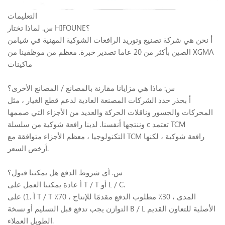
التعليمات
س. لماذا تختار HIFOUNE؟
أ نحن هي شركة تصنيع وتوريد الرافعات الشوكية المهنية في شيامن
الصين بأكثر من 20 عاما تصدير خبرة. معظم من موظفينا من XGMA
ماكينات
س: ماذا هي مزايانا مقارنة بالمصانع / المصانع الأخرى؟
أ بحذر حدد الشركات المصنعة العادية لدعم قطع الغيار ، مثل
المحركات والجسور وناقلات الحركة والعديد من الأجزاء التي صممها
وننتجها أنفسنا. لدينا رافعة شوكية من سلسلة c تعتمد TCM
التكنولوجيا ، معظم الأجزاء متوافقة مع TCM رافعة شوكية ، لكنها
أرخص السعر.
س. أي شروط الدفع هل يمكننا قبول؟
أ عادة يمكننا العمل على T / T أو L / C.
أ .1) على T / T المدى ، 30٪ مطلوب الدفع مقدمًا للإنتاج ، 70٪
التوازن يجب تدفع قبل التسليم أو نسخة B / L الأصلية للتعاون القديم
الطويل العملاء.