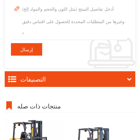
التصنيفات
منتجات ذات صله