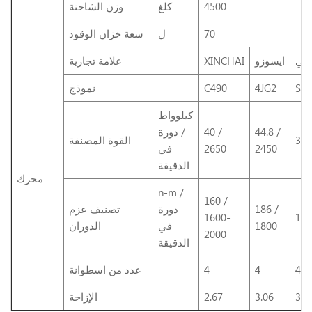
4500
كلغ
وزن الشاحنة
70
ل
سعة خزان الوقود
شي
ايسوزو
XINCHAI
علامة تجارية
S4S
4JG2
C490
نموذج
كيلوواط
44.8 /
40 /
/ دورة
35.
القوة المصنفة
2450
2650
في
الدقيقة
محرك
n-m /
160 /
186 /
دورة
تصنيف عزم
1600-
177
1800
في
الدوران
2000
الدقيقة
4
4
4
عدد من اسطوانة
3.3
3.06
2.67
الإزاحة