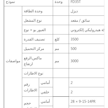
FD35T
وحدة
نموذج
ديزل
وحدة الطاقة
سائق / مقعد
نوع المشغل
ركة هيدروليكي إلكتروني
العبور بو × نوع
3500
كلغ
تصنيف القدرة
500
مم
مركز التحميل
ماكس.الرفع
3000
مم
مواصفات
ارتفاع
نوع الاطارات
2
أمامي
رقم
الاطارات
2
خلفي
28 × 9-15-14PR
أمامي
حجم