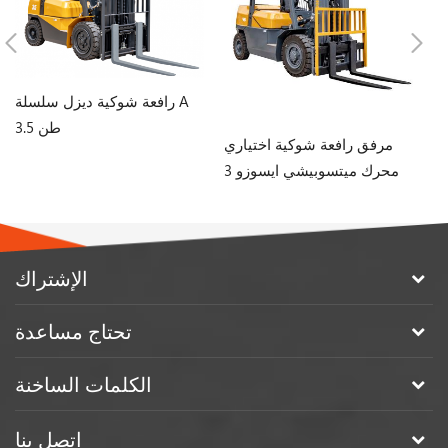
رافعة شوكية ديزل سلسلة A
3.5 طن
Hif
مرفق رافعة شوكية اختياري
فعة
محرك ميتسوبيشي ايسوزو 3
ين
طن 4 طن رافعة شوكية ديزل
للبيع
الإشتراك
تحتاج مساعدة
الكلمات الساخنة
اتصل بنا