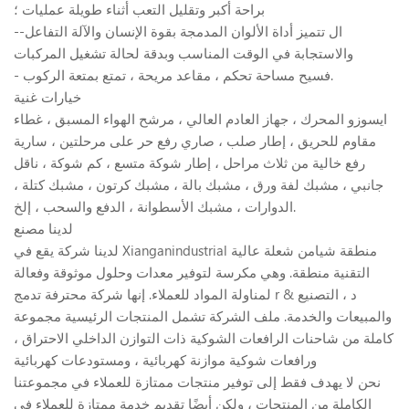
براحة أكبر وتقليل التعب أثناء طويلة عمليات ؛
--ال تتميز أداة الألوان المدمجة بقوة الإنسان والآلة التفاعل
والاستجابة في الوقت المناسب وبدقة لحالة تشغيل المركبات
- فسيح مساحة تحكم ، مقاعد مريحة ، تمتع بمتعة الركوب.
خيارات غنية
ايسوزو المحرك ، جهاز العادم العالي ، مرشح الهواء المسبق ، غطاء
مقاوم للحريق ، إطار صلب ، صاري رفع حر على مرحلتين ، سارية
رفع خالية من ثلاث مراحل ، إطار شوكة متسع ، كم شوكة ، ناقل
جانبي ، مشبك لفة ورق ، مشبك بالة ، مشبك كرتون ، مشبك كتلة ،
الدوارات ، مشبك الأسطوانة ، الدفع والسحب ، إلخ.
لدينا مصنع
لدينا شركة يقع في Xianganindustrial منطقة شيامن شعلة عالية
التقنية منطقة. وهي مكرسة لتوفير معدات وحلول موثوقة وفعالة
لمناولة المواد للعملاء. إنها شركة محترفة تدمج r & د ، التصنيع
والمبيعات والخدمة. ملف الشركة تشمل المنتجات الرئيسية مجموعة
كاملة من شاحنات الرافعات الشوكية ذات التوازن الداخلي الاحتراق ،
ورافعات شوكية موازنة كهربائية ، ومستودعات كهربائية
نحن لا يهدف فقط إلى توفير منتجات ممتازة للعملاء في مجموعتنا
الكاملة من المنتجات ، ولكن أيضًا تقديم خدمة ممتازة للعملاء في