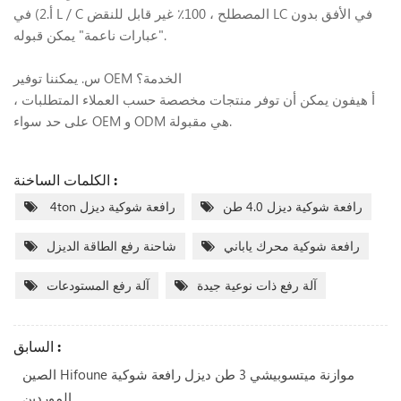
أ.2) في L / C المصطلح ، 100٪ غير قابل للنقض LC في الأفق بدون
"عبارات ناعمة" يمكن قبوله.
س. يمكننا توفير OEM الخدمة؟
أ هيفون يمكن أن توفر منتجات مخصصة حسب العملاء المتطلبات ،
على حد سواء OEM و ODM هي مقبولة.
الكلمات الساخنة :
رافعة شوكية ديزل 4.0 طن
4ton رافعة شوكية ديزل
رافعة شوكية محرك ياباني
شاحنة رفع الطاقة الديزل
آلة رفع ذات نوعية جيدة
آلة رفع المستودعات
السابق :
الصين Hifoune موازنة ميتسوبيشي 3 طن ديزل رافعة شوكية
الموردين