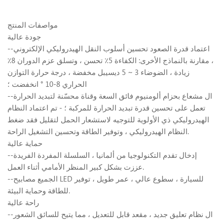
مواصفات المنتج
جودة عالية
--اعتماد قدرة الصعود تحسين أسلوب النقل الهيدروليكي الإلكتروني
، مقارنة بالنماذج الأخرى: الكفاءة 5٪ تحسن ، وتسلق عزم الدوران 8٪
زيادة ، الضوضاء 3 ~ 5 ديسيبل مخفضة ، درجة حرارة التوازن
الحراري 8-10 ° انخفضت ؛
--ال مشعاع بحزام ألومنيوم فائق السعة وقناة محسّنة لتبديد الحرارة
تعمل على تحسين قدرة تبديد الحرارة للمركبة ؛ - تم اعتماد النظام
الهيدروليكي ذي الأولوية للتوجيه لاستشعار الحمل لتقليل فقد ضغط
النظام الهيدروليكي ، وتوفير الطاقة وتحسين التشغيل الراحة.
حماية عالية
--إدخال تقدم التكنولوجيا من ألمانيا ، السلسلة المفردة الفريدة
عززت بشكل كبير المنظر الأمامي أثناء العمل.
--الجميع مصابيح LED للسيارة ، سطوع عالي ، عمر طويل ، توفير
للطاقة وحماية البيئة.
راحة عالية
--ال نظام تعليق جديد ، مقعد قابل للتعديل ، مما يتيح للسائق الشعور