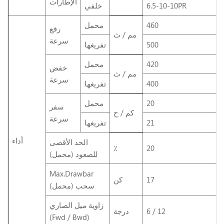
الإطارات
6.5-10-10PR
خلفي
460
محمل
رفع
مم / ث
سرعة
500
تفريغها
420
محمل
خفض
مم / ث
سرعة
400
تفريغها
20
محمل
سفر
كم / ح
سرعة
21
تفريغها
أداء
الحد الأقصى
٪
20
للصعود (محمل)
Max.Drawbar
17
كن
سحب (محمل)
زاوية ميل الصاري
6 / 12
درجة
(Fwd / Bwd)