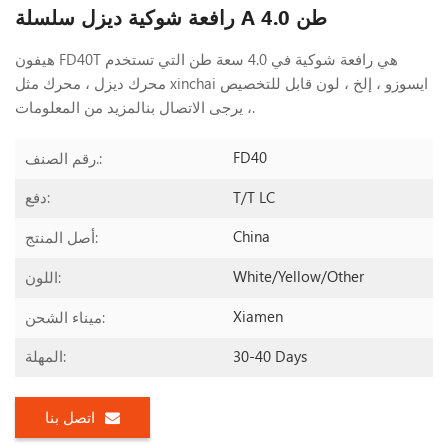
رافعة شوكية ديزل سلسلة A 4.0 طن
هيفون FD40T هي رافعة شوكية في 4.0 سعة طن التي تستخدم
محرك ديزل ، محرك مثل xinchai ايسوزو ، إلخ ، لون قابل للتخصيص
لمزيد من المعلومات.
، يرجى الاتصال بنا
FD40
رقم الصنف.:
T/T LC
دفع:
China
أصل المنتج:
White/yellow/other
اللون:
Xiamen
ميناء الشحن:
30-40 Days
المهلة:
اتصل بنا