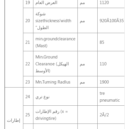
1120
مم
العرض العام
19
شوكة
920Ã100Ã35
مم
sizethickness'width
20
"الطول
min.groundclearance
21
85
(Mast)
Min.Ground
110
مم
Clearanoe (الهيكل
22
الأوسط)
1900
مم
Mn.Tuming Radlus
23
tre
نوع تري
24
pneumatic
رقم الإطارات (x =
25
2Ã/2
drivingtire)
إطارات