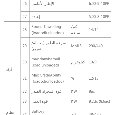
6.00-9-10PR
الإطار الأمامي
26
5.00-8-10PR
إعادة
27
كم/
Spoed Trawelling
28
14/14
ساعة
(loadodlunloadod)
سرعة الطفر (محملة/
29
MMLS
290/440
تفريغ)
max.drawbarpull
10/9
كيلوغرام
30
(loadlunloaded)
أداء
Max GradeAbility
31
%
12/13
(loadodiunloadod)
8ac
KW
قوة المحرك الصدر
32
8.2dc (8.6ac)
KW
قوة العمل
33
Battory
نظام
48/420
فيه
34