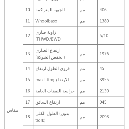
406
مم
الجبهة المتراكمة
10
1380
مم
Whoolbaso
11
زاوية صاري
12
5/10
(FHWD/BWD
ارتفاع الصاري
1976
مم
13
(انخفض الشوكة)
45
مم
فروي الطول ارتفاع
14
3955
مم
max.littng الارتفاع
15
2130
مم
حراسة النفقات العامة
16
045
مم
ارتفاع السائق
17
مقاس
الطول الكلي (بدون
2098
مم
18
tlork)