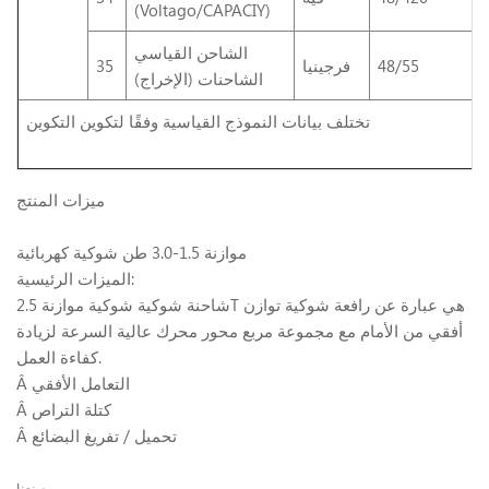
(Voltago/CAPACIY)
الشاحن القياسي
48/55
فرجينيا
35
الشاحنات (الإخراج)
تختلف بيانات النموذج القياسية وفقًا لتكوين التكوين
ميزات المنتج
موازنة 1.5-3.0 طن شوكية كهربائية
الميزات الرئيسية:
شاحنة شوكية شوكية موازنة 2.5T هي عبارة عن رافعة شوكية توازن
أفقي من الأمام مع مجموعة مربع محور محرك عالية السرعة لزيادة
كفاءة العمل.
Â التعامل الأفقي
Â كتلة التراص
Â تحميل / تفريغ البضائع
مصنعنا