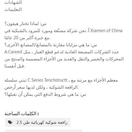
الشهادات
التعليمات
س: لماذا تختار هيفون؟
أ. نحن شركة مصنّعة ومورد للمزود بالشبكية في Xiamen of China
مع خبرة أكثر من 20 عامًا.
س: ما هي مزايانا مقارنة بالمصانع/المصانع الأخرى؟
A.Careed حدد الشركات المصنعة العادية لدعم قطع الغيار ، مثل
المحركات والجسر والنقل والعديد من الأجزاء المصممة والمنتج من
قبل أنفسنا.
تبني سلسلة C Series Tenchstructt ، معظم الأجزاء مع مرتبة مع
الرافعة الشوكية ، ولكن لديها سعر أرخص.
س: ما هي شروط الدفع التي يمكن أن نقبلها؟
الكلمات الساخنة :
2.5 رافعة شوكية كهربائية طن