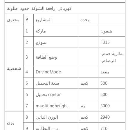
كهربائي
رافعة الشوكة
حدود
طاولة
وحدة
المشاريع
لا
محتوى
هيفون
ماركة
1
FB15
نموذج
2
بطارية حمض
وضع الطاقة
3
الرصاص
شخصية
مقعد
DrivingMode
4
500
كجم
سعة التحميل
5
500
تحميل contor
6
3000
مم
max.litingheilght
7
2940
كجم
الوزن الذاتي
8
وزن
710
كجم
وزن البطارية
9