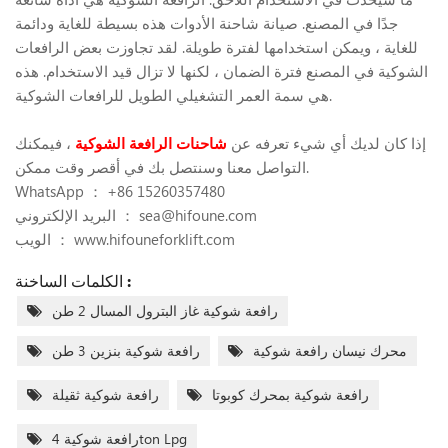
جدًا في المصنع. صيانة شاحنة الأدوات هذه بسيطة للغاية ودائمة
للغاية ، ويمكن استخدامها لفترة طويلة. لقد تجاوزت بعض الرافعات
الشوكية في المصنع فترة الضمان ، لكنها لا تزال قيد الاستخدام. هذه
هي سمة العمر التشغيلي الطويل للرافعات الشوكية.
إذا كان لديك أي شيء تعرفه عن
شاحنات الرافعة الشوكية
، فيمكنك
التواصل معنا وسنتصل بك في أقصر وقت ممكن.
WhatsApp ： +86 15260357480
sea@hifoune.com
البريد الإلكتروني ：
الويب ： www.hifouneforklift.com
الكلمات الساخنة :
رافعة شوكية غاز البترول المسال 2 طن
محرك نيسان رافعة شوكية
رافعة شوكية بنزين 3 طن
رافعة شوكية بمحرك كوبوتا
رافعة شوكية ثقيلة
رافعة شوكية 4ton Lpg