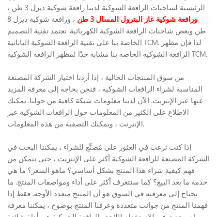
الرئيسية لشاحنات الرافعة الشوكية لدينا رافعة شوكية ديزل 3 طن ،
ورافعة شوكية غاز البترول المسال 3 طن
، ورافعة شوكية ديزل 8
طن وبعض شاحنات الرافعة الشوكية الكهربائية. تعتمد تقنية التصميم
الخاصة بنا على تقنية الرافعة الشوكية اليابانية TCM. لذا فإن مظهر
الرافعة الشوكية الخاصة بنا مشابه جدًا لمظهر الرافعة الشوكية TCM.
من سوق المنتجات الحالية ، إذا أردنا اختيار الشركة المصنعة
المناسبة لشراء الرافعات الشوكية ، فنحن بحاجة إلى معرفة المزيد
عنها عبر الإنترنت. الآن لدينا معلومات شبكة كافية من حولنا. يمكنك
الاطلاع على الكثير من المعلومات حول الرافعات الشوكية عبر
الإنترنت ، ويمكنك التصفية من هذه المعلومات.
إذا كنت ترغب في العثور على مُصنِّع للشراء ، يمكننا البحث في
الشركة المصنعة للرافعة الشوكية أكثر على الإنترنت ، حتى نتمكن من
فهم كيفية شراء هذا المنتج بشكل أساسي؟ ماهو السعر؟ ما هي
خدمة ما بعد البيع؟ كما سنتعرف أكثر على أداء ومواصفات المنتج. ما
نحتاج إلى معرفته في السوق هو أن المنتج متعدد الأوجه. فقط إذا
فهمنا المنتج من جوانب متعددة وعرفنا المنتج بوضوح ، يمكننا معرفة
ما سيحدث في الاستخدام اللاحق. الرافعة الشوكية هي أداة شائعة