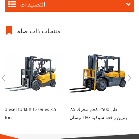
التصنيفات
منتجات ذات صله
 C
2.5 طن 2500 كجم محرك
diesel forklift C-series 3.5
نيسان LPG بنزين رافعة شوكية
ton
بثلاث مراحل