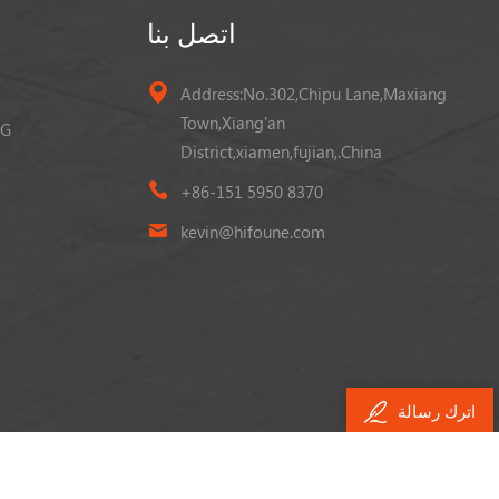
اتصل بنا
Address:No.302,Chipu Lane,Maxiang
Town,Xiang'an
رافعة شوك
District,xiamen,fujian,.China
+86-151 5950 8370
kevin@hifoune.com
اترك رسالة
dyyseo.com
طاقة من:
© حقوق النشر