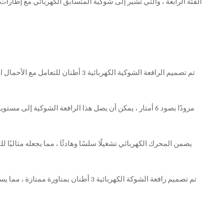
الفئة الرابعة ، والتي تشير إلى شوكية المتسابق الكهربائي مع إطار
تم تصميم الرافعة الشوكية الكهربائية 3 أطنان للتعامل مع الأحمال التي تصل إلى 3 أطنان (3000 كيلوغرام) هذا يجعلها مناسبة لرفع ونقل مجموعة واسعة من المواد ، بما في ذلك المنصات والحاويات والسلع السائبة
مزودًا بصود 6 أمتار ، يمكن أن يصل هذا الرافعة الشوكية إلى مستويات رف أعلى ، مما يتيح تكديسًا فعالًا واسترجاع البضائع تم تصميم الصاري لتوفير الاستقرار والتحكم مع رفع الأحمال الثقيلة على ارتفاعات مرتفعة
يضمن المحرك الكهربائي تشغيلًا سلسًا وهادئًا ، مما يجعله مثاليًا
تم تصميم رافعة الشوكة الكهربائية 3