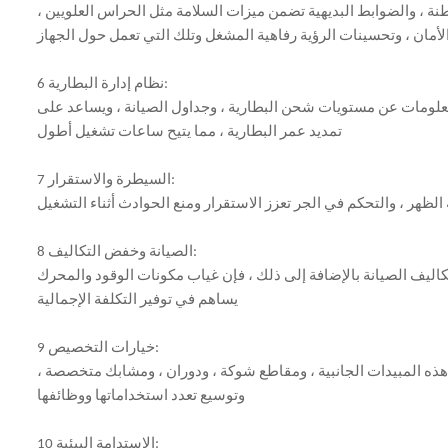
نة ، والضوابط البديهية تضمن ميزات السلامة مثل الحراس العلويين ،
لأمان ، وتحسينات الرؤية رفاهية المشغل وتلك التي تعمل حول الجهاز
6 نظام إدارة البطارية:
ام معلومات عن مستويات شحن البطارية ، وجداول الصيانة ، ويساعد على
تمديد عمر البطارية ، مما يتيح ساعات تشغيل أطول
7 السيطرة والاستقرار:
ظهر ، والتحكم في الجر تعزز الاستقرار ومنع الحوادث أثناء التشغيل
8 الصيانة وخفض التكاليف:
كاليف الصيانة بالإضافة إلى ذلك ، فإن غياب مكونات الوقود والمحرك
يساهم في توفير التكلفة الإجمالية
9 خيارات التخصيص:
ة محددة وتشمل هذه المبيدات الجانبية ، ومقاطع شوكة ، ودوران ، ومشابك متخصصة ،
وتوسيع تعدد استخداماتها ووظائفها
10 الاستدامة البيئية: