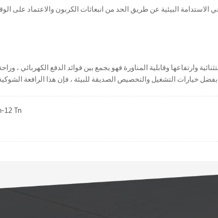
في الاستدامة البيئية عن طريق الحد من انبعاثات الكربون والاعتماد على ا
هربائية ذات 3 أطنان مع 6 أمتار سعة رفع استثنائية وارتفاعها وقابلية المناورة فهو يجمع بين فوائد الد
مقدمة إل