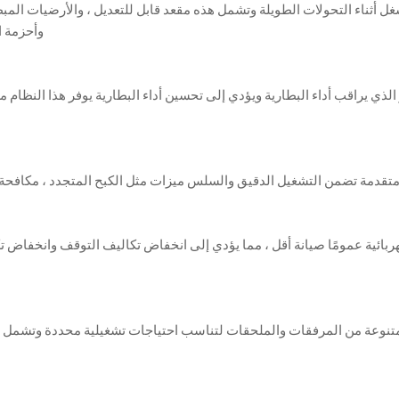
ل أثناء التحولات الطويلة وتشمل هذه مقعد قابل للتعديل ، والأرضيات المبط
وأحزمة ا
ر الذي يراقب أداء البطارية ويؤدي إلى تحسين أداء البطارية يوفر هذا النظ
متقدمة تضمن التشغيل الدقيق والسلس ميزات مثل الكبح المتجدد ، مكافحة ال
ربائية عمومًا صيانة أقل ، مما يؤدي إلى انخفاض تكاليف التوقف وانخفاض ت
كية الكهربائية 3 أطنان مع مجموعة متنوعة من المرفقات والملحقات لتناسب احتياجات تشغيلي