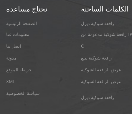
الكلمات الساخنة
تحتاج مساعدة
رافعة شوكية ديزل
الصفحة الرئيسية
ية مدعومة من LPG
معلومات عنا
O
اتصل بنا
رافعة شوكية يبيع
مدونة
عرض الرافعة الشوكية
خريطة الموقع
عرض الرافعة الشوكية
XML
سياسة الخصوصية
رافعة شوكية ديزل
: 2026 Xiamen Hifoune Technology Co., Ltd. كل الحقوق محفوظة.