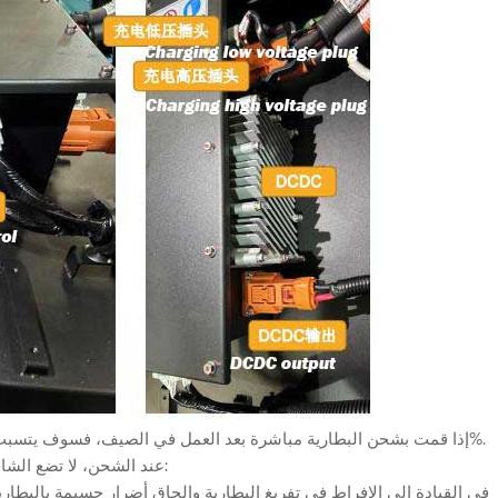
1. إذا قمت بشحن البطارية مباشرة بعد العمل في الصيف، فسوف يتسبب ذلك في تلف كبير للبطارية، واحتمال انتفاخها يصل إلى 60%-70%.
2. عند الشحن، لا تضع الشاحن على السيارة أو تغطيه لمنع تبديد الحرارة غير المتساوي والنار: