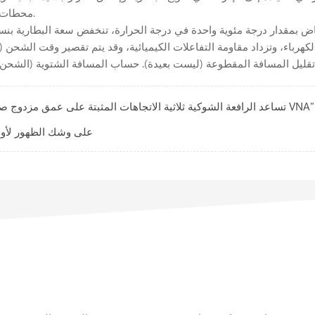
محطات الشحن السريع للشحن. سيؤثر التيار العالي أيضًا على عمر البطارية.
تساعد الرافعة الشوكية ثلاثية الاتجاهات المثبتة على عمق مزدوج صناعة التشطيب على تحقيق نموذج "التخزين عالي الكثافة VNA"
الرافعة الشوكية الكهربائية من سلسلة Hifoune FBL على وشك 
الكلمات الساخنة
تحتاج مساعدة