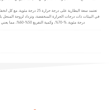
درجة مئوية. %-70%، وكمية التفريغ 50%-60%، مما يعني تقليل المسافة المقطوعة (ليست بعيدة). حساب المسافة الشتوية (الشحن 70% مضروباً في التفريغ 60% يساوي تقريباً 42% المسافة الصيفية)
اتصل بنا