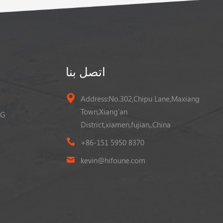
اتصل بنا
Address:No.302,Chipu Lane,Maxiang
Town,Xiang'an
رافعة شوك
District,xiamen,fujian,.China
+86-151 5950 8370
kevin@hifoune.com