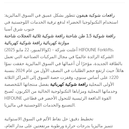
رافعات شوكية هيفون
تتطور بشكل عميق في السوق الماليزية:
استخدام التكنولوجيا الخضراء لدفع ترقية الخدمات اللوجستية في
جنوب شرق آسيا
رافعة شوكية 1.5 طن
شاحنة رافعة شوكية ثلاثية العجلات
شاحنة
موازنة كهربائية
رافعة شوكية كهربائية
(كوالالمبور، 22 مايو 2025) - أعلنت شركة HIFOUNE Forklifts،
الشركة الرائدة عالميًا في مجال المركبات الصناعية التي تعمل
بالطاقة الجديدة، مؤخرًا أن أعمالها في السوق الماليزية حققت نموًا
هائلاً: حيث ارتفع حجم الطلبات في النصف الأول من عام 2024 بنسبة
220٪ على أساس سنوي، وقفزت حصة السوق إلى المراكز الثلاثة
الأولى المحلية
رافعة شوكية كهربائية
بفضل منتجاتها المُخصصة
وخدماتها المحلية ومزاياها التكنولوجية الخالية من الكربون، تُصبح
HIFOUNE القوة الدافعة الرئيسية للتحول الأخضر في قطاعي
التصنيع والخدمات اللوجستية في ماليزيا.
تخطيط دقيق: حل نقاط الألم في السوق الاستوائية
تتميز ماليزيا بدرجات حرارة ورطوبة مرتفعتين على مدار العام،