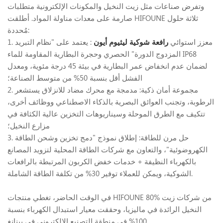
وتفرض صناعات مثل زيت النخيل والمكونات الإلكترونية متطلبات
صارمة على معدات مناولة المواد. أطلقت HIFOUNE ثلاثة حلول
مُحددة:
1. معزز استوائي
رافعة شوكية ليثيوم أيون
: يعتمد على "نظام التبريد
المزدوج الدورة" الحصري وحجرة البطارية المقاومة للماء IP68
لضمان عدم انخفاض عمر البطارية في بيئة 45 درجة مئوية، ومعدل
الفشل أقل بنسبة 50% من متوسط الصناعة؛
2. مجموعة أمان ذكية: مدمجة مع محرك مضاد للانزلاق يستشعر
الرطوبة، وتجنب العوائق البصرية بالذكاء الاصطناعي ووظائف أخرى،
تتكيف مع الطرق الموحلة وسيناريوهات التخزين عالية الكثافة في
مزارع النخيل؛
3. حل مرن للطاقة: إطلاق نموذج "دمج تخزين وشحن الطاقة
الكهروضوئية"، والتعاون مع شركات الطاقة المحلية لتزويد المصانع
بالكهرباء النظيفة + خدمات خفض الكربون المرتبطة بالرافعات
الشوكية، ويمكن للعملاء توفير 30% من تكلفة الطاقة الشاملة.
في الوقت الحاضر، تغطي منتجات HIFOUNE 80% من شركات زيت
النخيل الرائدة في ماليزيا، وحققت معيار استبدال الكهرباء بنسبة
100% في منطقة التصنيع الإلكتروني في بينانغ.