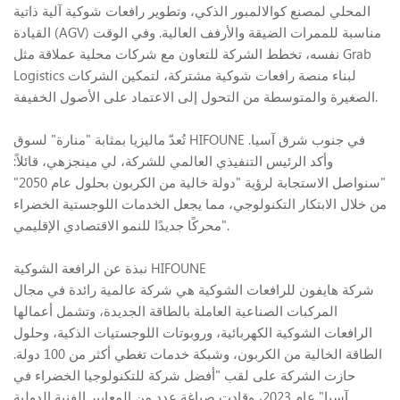
المحلي لمصنع كوالالمبور الذكي، وتطوير رافعات شوكية آلية ذاتية
القيادة (AGV) مناسبة للممرات الضيقة والأرفف العالية. وفي الوقت
نفسه، تخطط الشركة للتعاون مع شركات محلية عملاقة مثل Grab
Logistics لبناء منصة رافعات شوكية مشتركة، لتمكين الشركات
الصغيرة والمتوسطة من التحول إلى الاعتماد على الأصول الخفيفة.
تُعدّ ماليزيا بمثابة "منارة" لسوق HIFOUNE في جنوب شرق آسيا.
وأكد الرئيس التنفيذي العالمي للشركة، لي مينجزهي، قائلاً:
"سنواصل الاستجابة لرؤية "دولة خالية من الكربون بحلول عام 2050"
من خلال الابتكار التكنولوجي، مما يجعل الخدمات اللوجستية الخضراء
محركًا جديدًا للنمو الاقتصادي الإقليمي".
نبذة عن الرافعة الشوكية HIFOUNE
شركة هايفون للرافعات الشوكية هي شركة عالمية رائدة في مجال
المركبات الصناعية العاملة بالطاقة الجديدة، وتشمل أعمالها
الرافعات الشوكية الكهربائية، وروبوتات اللوجستيات الذكية، وحلول
الطاقة الخالية من الكربون، وشبكة خدمات تغطي أكثر من 100 دولة.
حازت الشركة على لقب "أفضل شركة للتكنولوجيا الخضراء في
آسيا" عام 2023، وقادت صياغة عدد من المعايير الفنية الدولية