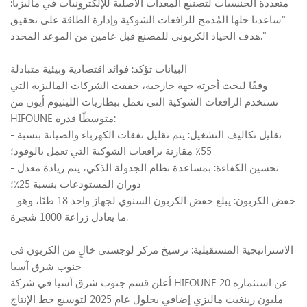
متعددة الجنسيات لتصنيع المعدات الأصلية للإلكترونيات في ماليزيا:
"ساعدنا حلها المُدمج للرافعات الشوكية وإدارة الطاقة على تحقيق
هدف الحياد الكربوني للمصنع قبل عامين من الموعد المحدد."
البيانات تؤكد: فوائد اقتصادية وبيئية متبادلة
وفقًا لبحث أجرته جهة خارجية، حققت الشركات الماليزية التي
تستخدم الرافعات الشوكية التي تعمل ببطاريات الليثيوم أيون من
HIFOUNE متوسطًا قدره:
- تقليل تكاليف التشغيل: يتم تقليل نفقات الكهرباء والصيانة بنسبة
55٪ مقارنة برافعات الشوكية التي تعمل بالوقود؛
- تحسين الكفاءة: بمساعدة نظام الجدولة الذكي، يتم زيادة معدل
دوران المستودعات بنسبة 25٪؛
- خفض الكربون: يبلغ خفض الكربون السنوي لجهاز واحد 18 طنًا، وهو
ما يعادل زراعة 1000 شجرة.
الاستراتيجية المستقبلية: ترسيخ مركز لوجستي خالٍ من الكربون في
جنوب شرق آسيا
أعلن قسم جنوب شرق آسيا في شركة HIFOUNE عن استثماره 20
مليون رينغيت ماليزي إضافي بحلول عام 2025 لتوسيع خط الإنتاج