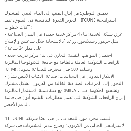
تعميق التوطين: من إنتاج المنتج إلى البناء البيئي المشترك
لتعزيز القدرة التنافسية في السوق، تنفذ HIFOUNE استراتيجية
"ثلاث خطوات":
- غرق شبكة الخدمة: بناء 4 مراكز خدمة جديدة في المدن الصناعية
مثل جوهور وسيلانجور، ووعد "بالاستجابة خلال ساعتين والإصلاح
على مدار 24 ساعة"؛
- احتضان المواهب التقنية: التعاون في بناء مركز تدريب جديد
للرافعات الشوكية العاملة بالطاقة مع جامعة التكنولوجيا الماليزية
(UTM)، وتسليم 500 فني محترف للصناعة سنويًا؛
- الابتكار التعاوني في السياسات: صياغة "الكتاب الأبيض بشأن
التحول إلى المركبات الصناعية الخالية من الكربون" بشكل مشترك
مع هيئة تنمية الاستثمار الماليزية (MIDA)، وتشجيع الحكومة على
إدراج الرافعات الشوكية التي تعمل ببطاريات الليثيوم أيون في قائمة
الدعم الأخضر.
"HIFOUNE ليست مجرد مورد للمعدات، بل هي أيضًا شريكنا
الاستراتيجي الخالي من الكربون." وصرح مدير المشتريات في شركة