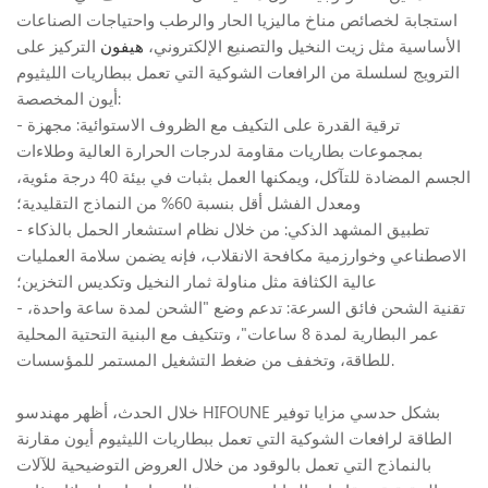
استجابة لخصائص مناخ ماليزيا الحار والرطب واحتياجات الصناعات
الأساسية مثل زيت النخيل والتصنيع الإلكتروني،
هيفون
التركيز على
الترويج لسلسلة من الرافعات الشوكية التي تعمل ببطاريات الليثيوم
أيون المخصصة:
- ترقية القدرة على التكيف مع الظروف الاستوائية: مجهزة
بمجموعات بطاريات مقاومة لدرجات الحرارة العالية وطلاءات
الجسم المضادة للتآكل، ويمكنها العمل بثبات في بيئة 40 درجة مئوية،
ومعدل الفشل أقل بنسبة 60% من النماذج التقليدية؛
- تطبيق المشهد الذكي: من خلال نظام استشعار الحمل بالذكاء
الاصطناعي وخوارزمية مكافحة الانقلاب، فإنه يضمن سلامة العمليات
عالية الكثافة مثل مناولة ثمار النخيل وتكديس التخزين؛
- تقنية الشحن فائق السرعة: تدعم وضع "الشحن لمدة ساعة واحدة،
عمر البطارية لمدة 8 ساعات"، وتتكيف مع البنية التحتية المحلية
للطاقة، وتخفف من ضغط التشغيل المستمر للمؤسسات.
خلال الحدث، أظهر مهندسو HIFOUNE بشكل حدسي مزايا توفير
الطاقة لرافعات الشوكية التي تعمل ببطاريات الليثيوم أيون مقارنة
بالنماذج التي تعمل بالوقود من خلال العروض التوضيحية للآلات