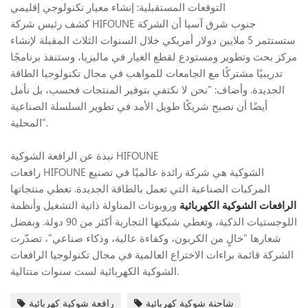
التوقعات المستقبلية: إنشاء معيار تكنولوجي إقليمي
كشف رئيس شركة HIFOUNE جنوب شرق آسيا أن الشركة
ستستثمر 5 ملايين دولار أمريكي خلال السنوات الثلاث المقبلة لإنشاء
مركز بحث وتطوير ومستودع لقطع الغيار في ماليزيا، وستنفذ برنامجًا
تدريبيًا مشتركًا مع الجامعات للمواهب في مجال تكنولوجيا الطاقة
الجديدة. وأضاف: "نحن لا نكتفي بتوفير المنتجات فحسب، بل نأمل
أيضًا أن نصبح شريكًا طويل الأمد في تطوير السلسلة الصناعية
المحلية".
نبذة عن الرافعة الشوكية HIFOUNE
رافعات HIFOUNE الشوكية هي شركة رائدة عالميًا في تصنيع
المركبات الصناعية التي تعمل بالطاقة الجديدة. تغطي منتجاتها
الرافعات الشوكية الكهربائية
وروبوتات المناولة ذاتية التشغيل وأنظمة
اللوجستيات الذكية، وتغطي شبكتها التجارية أكثر من 90 دولة. وبفضل
شعارها "خالٍ من الكربون، وكفاءة عالية، وذكاء صناعي"، تصدّرت
الشركة قائمة براءات الاختراع العالمية في مجال تكنولوجيا الرافعات
الشوكية الكهربائية لست سنوات متتالية.
شاحنة شوكية كهربائية
رافعة شوكية كهربائية