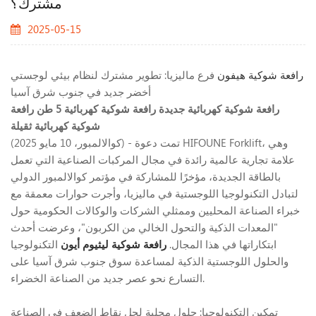
مشترك؟
2025-05-15
رافعة شوكية هيفون
فرع ماليزيا: تطوير مشترك لنظام بيئي لوجستي
أخضر جديد في جنوب شرق آسيا
رافعة شوكية كهربائية جديدة
رافعة شوكية كهربائية 5 طن
رافعة
شوكية كهربائية ثقيلة
(كوالالمبور، 10 مايو 2025) - تمت دعوة HIFOUNE Forklift، وهي
علامة تجارية عالمية رائدة في مجال المركبات الصناعية التي تعمل
بالطاقة الجديدة، مؤخرًا للمشاركة في مؤتمر كوالالمبور الدولي
لتبادل التكنولوجيا اللوجستية في ماليزيا، وأجرت حوارات معمقة مع
خبراء الصناعة المحليين وممثلي الشركات والوكالات الحكومية حول
"المعدات الذكية والتحول الخالي من الكربون"، وعرضت أحدث
ابتكاراتها في هذا المجال.
رافعة شوكية ليثيوم أيون
التكنولوجيا
والحلول اللوجستية الذكية لمساعدة سوق جنوب شرق آسيا على
التسارع نحو عصر جديد من الصناعة الخضراء.
تمكين التكنولوجيا: حلول محلية لحل نقاط الضعف في الصناعة