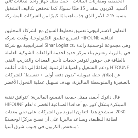
الحقيقية ومقارنات البيانات - حيث يقلل جهاز واحد انبعاثات ثاني
أكسيد الكربون بمقدار 15 طنًا سنويًا، كما تنخفض تكاليف التشغيل
بنسبة 45٪، الأمر الذي جذب اهتمامًا كبيرًا من الشركات المشاركة.
التعاون الاستراتيجي: تعميق تخطيط السوق مع الشركاء المحليين
لتسريع تطبيق التكنولوجيا، وقّعت شركة HIFOUNE اتفاقية
استراتيجية مع شركة Sinar Logistics، وهي مجموعة لوجستية رائدة
في ماليزيا، وتعتزم بناء مركز جديد لخدمة الرافعات الشوكية العاملة
بالطاقة في جوهور لتوفير خدمات تأجير المعدات والتدريب الفني
ودعم التشغيل والصيانة الرقمية. إضافةً إلى ذلك، أعلنت HIFOUNE
عن إطلاق خطة تمويلية "بدون دفعة أولى + تقسيط" للشركات
الصغيرة والمتوسطة الماليزية، بهدف تسهيل عملية التحول الأخضر.
قال داتوك أحمد، ممثل جمعية التصنيع الماليزية: "تتوافق تقنية
HIFOUNE المبتكرة بشكل كبير مع أهدافنا الصناعية الخضراء لعام
2030. سيشجع هذا التعاون المزيد من الشركات على تبني معدات
الطاقة النظيفة، ويساعد ماليزيا على أن تصبح مركزًا لوجستيًا
منخفض الكربون في جنوب شرق آسيا".