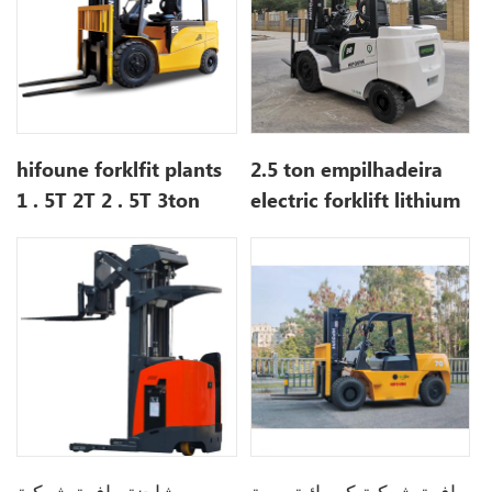
hifoune forklfit plants
2.5 ton empilhadeira
1 . 5T 2T 2 . 5T 3ton
electric forklift lithium
battery
رافعة شوكية كهربائية قابلة
للحمل هيونداي للبيع