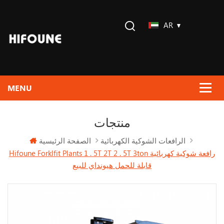
AR
منتجات
الصفحة الرئيسية
الرافعات الشوكية الكهربائية
Hifoune Forklfit Plants 1 . 5T 2T 2 . 5T 3ton رافعة شوكية كهربائية
قابلة للحمل هيونداي للبيع