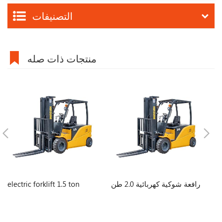
التصنيفات
منتجات ذات صله
el
رافعة شوكية كهربائية 2.0 طن
electric forklift 1.5 ton