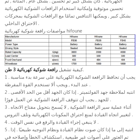
الكهربائية . كان بشكل كبير تم تحسين . بشكل عام , المتانة , تم
تحسين موثوقية وإمكانية استخدام الرافعات الشوكية الكهربائية
بشكل كبير , ويمكنها التنافس تمامًا مع الرافعات الشوكية بمحركات
الاحتراق الداخلي .
مواصفات رافعة شوكية كهربائية hifoune
.
كيفية تشغيل
رافعة شوكية كهربائية 3 طن
1 . يجب أن تحافظ الرافعة الشوكية الكهربائية على سرعة بدء مناسبة
عند البدء , ويجب ألا تستخدم القوة المفرطة .
2 . انتبه لملاحظة جهد الفولتميتر . إذا كان الجهد أقل من الحد الأقصى
للجهد , يجب أن تتوقف الرافعة الشوكية عن العمل فورًا .
3 . أثناء عملية سير الرافعة الشوكية , لا يُسمح بتحويل مفتاح الاتجاه
لتغيير اتجاه القيادة لمنع احتراق المكونات الكهربائية وتلف التروس .
4 . لا ينبغي إجراء القيادة والرفع في نفس الوقت .
5 . انتبه إلى ما إذا كان صوت نظام القيادة ونظام التوجيه طبيعيًا . إذا
تم العثور على أصوات غير طبيعية , استكشاف الخطأ وإصلاحه في