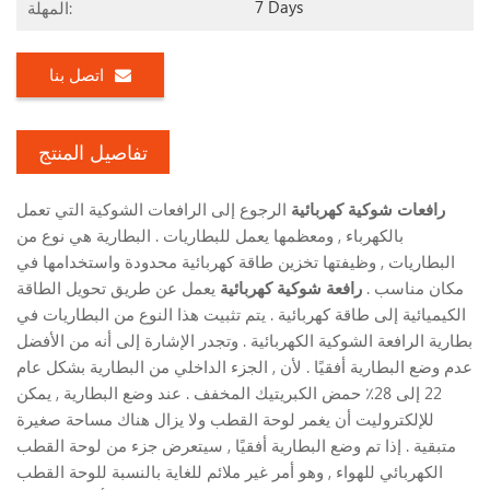
7 Days
المهلة:
اتصل بنا
تفاصيل المنتج
رافعات شوكية كهربائية
الرجوع إلى الرافعات الشوكية التي تعمل
بالكهرباء , ومعظمها يعمل للبطاريات . البطارية هي نوع من
البطاريات , وظيفتها تخزين طاقة كهربائية محدودة واستخدامها في
مكان مناسب .
رافعة شوكية كهربائية
يعمل عن طريق تحويل الطاقة
الكيميائية إلى طاقة كهربائية . يتم تثبيت هذا النوع من البطاريات في
بطارية الرافعة الشوكية الكهربائية . وتجدر الإشارة إلى أنه من الأفضل
عدم وضع البطارية أفقيًا . لأن , الجزء الداخلي من البطارية بشكل عام
22 إلى 28٪ حمض الكبريتيك المخفف . عند وضع البطارية , يمكن
للإلكتروليت أن يغمر لوحة القطب ولا يزال هناك مساحة صغيرة
متبقية . إذا تم وضع البطارية أفقيًا , سيتعرض جزء من لوحة القطب
الكهربائي للهواء , وهو أمر غير ملائم للغاية بالنسبة للوحة القطب