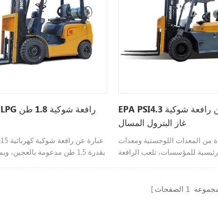
EPA PSI4.3 محرك 6 طن رافعة شوكية
Hifoune LPG
غاز البترول المسال
دة من المعدات اللوجستية ومعدات
foune FG15
لرئيسية للمؤسسات، تلعب الرافعة
بقدرة 1.5 طن مدعومة بالعجين، و
كية 6 طن غاز البترول المسال دورًا متزايد
بحم
ابط نقل المواد في عملنا وحياتنا.
مجهزة بـ EURO Stage 5/EPA. ولكن كم عدد
مجموعه
1
الصفحات
ذين يعرفون عن مركبات الاحتراق
 تعرف عن مزايا وعيوب الرافعات