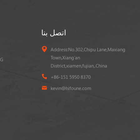
اتصل بنا
Address:No.302,Chipu Lane,Maxiang
Town,Xiang'an
رافعة شوك
District,xiamen,fujian,.China
+86-151 5950 8370
kevin@hifoune.com