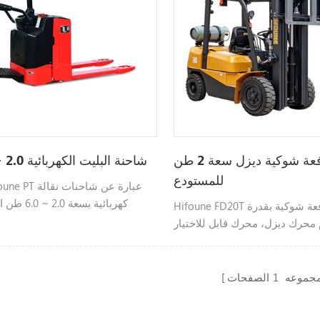
رافعة شوكية ديزل سعة 2 طن
شاحنة البليت الكهربائية 2.0 ~ 2.5 طن
للمستودع
كهربائية بسعة
Hifoune FD20T عبارة عن رافعة شوكية بقدرة
تشغيل قائم
محرك ديزل، محرك قابل للاختيار
مثل xinchai isuzu، إلخ، قابل للتخصيص
مجموعه
1
الصفحات