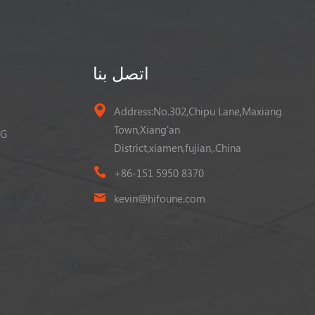
اتصل بنا
Address:No.302,Chipu Lane,Maxiang
Town,Xiang'an
رافعة شوك
District,xiamen,fujian,.China
+86-151 5950 8370
kevin@hifoune.com