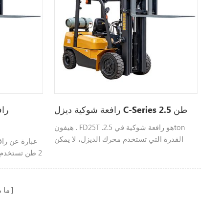
رافعة شوكية ديزل C-Series 2.5 طن
هيفون . FD25T .هو رافعة شوكية في 2.5ton
القدرة التي تستخدم محرك الديزل، لا يمكن
تحديثها محرك مثل Xinchai ايسوزو، إلخ، لون
2 طن تستخدم 
مخصص، يرجى الاتصال بناللحصول على المزيد
المعلومات
بالألوان، يرجى الاتصال بنا لمزيد من المعلومات.
ما 