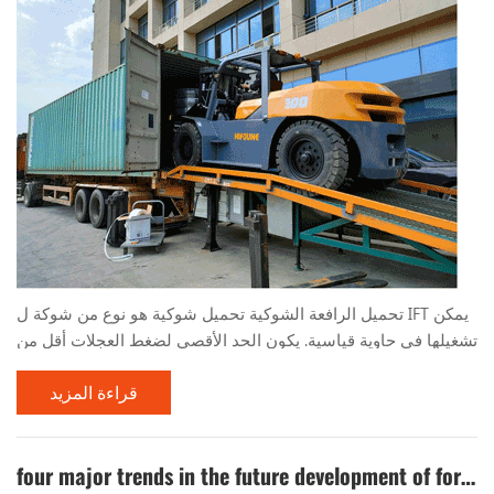
تحميل الرافعة الشوكية تحميل شوكية هو نوع من شوكة ل IFT يمكن
تشغيلها في حاوية قياسية. يكون الحد الأقصى لضغط العجلات أقل من
قيمة ضغط العجلة المسموح بها للوحة السفلية الحاوية القياسية ،
قراءة المزيد
ويمكن تشغيله بأمان داخل الحاوية ، وهو مناسب للتشغيل في
محطات الموانئ والأماكن الأخرى. تم تطوير أول عملية حاويات في
الصين بنجاح في عام 1985 ، ومرت التقييم الفني ووضعها رسميًا في
four major trends in the future development of forklifts
عام 1988. كنموذج خاص يتم تحويله إلى عملي...