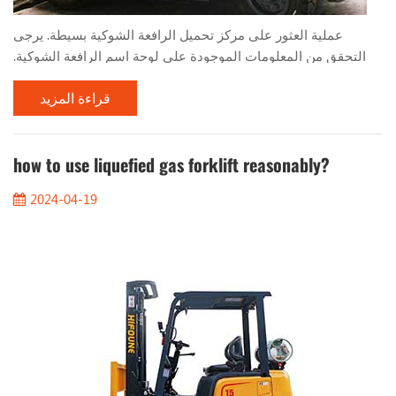
عملية العثور على مركز تحميل الرافعة الشوكية بسيطة. يرجى
التحقق من المعلومات الموجودة على لوحة اسم الرافعة الشوكية.
سيخبرك بما يلي: 1. المسافة من مركز التحميل 2. الصاري العمودي
قراءة المزيد
3. الميل إلى اليمين 4. الارتفاع عندما تقوم بتكديس الأحمال
بالتساوي، مثل المنصات، سيكون مركز الحمولة في منتصف
الحمولة. لذا، بالنسبة لحمولة 1000 مم، سيكون مركز التحميل 500
مم. يجب عليك أيضًا أن تضع في اعتبارك الحد الأقصى لارتف...
how to use liquefied gas forklift reasonably?
2024-04-19