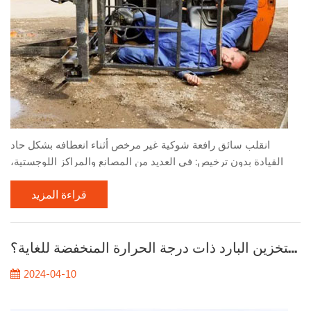
انقلب سائق رافعة شوكية غير مرخص أثناء انعطافه بشكل حاد
القيادة بدون ترخيص: في العديد من المصانع والمراكز اللوجستية،
وبسبب احتياجات الإنتاج العاجلة، يتم أحيانًا تعيين العمال الذين
قراءة المزيد
يفتقرون إلى التدريب المؤهل والمؤهلات لتشغيل الرافعات الشوكية .
ويفتقر هؤلاء السائقون غير المرخصين إلى الفهم والمهارات
الأساسية في تشغيل الرافعة الشوكية، مما يؤدي إلى سلوك قيادة
ما هي الخصائص التقنية للرافعات الشوكية للتخزين البارد ذات درجة الحرارة المنخفضة للغاية؟
غير لائق. منعطف سريع جدًا وحاد جدًا: في بيئة...
2024-04-10