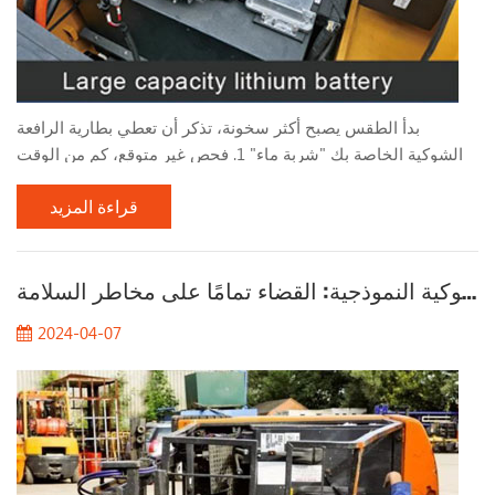
بدأ الطقس يصبح أكثر سخونة، تذكر أن تعطي بطارية الرافعة
الشوكية الخاصة بك "شربة ماء" 1. فحص غير متوقع، كم من الوقت
مضى منذ أن قمت بملء بطارية الرافعة الشوكية بالماء؟ قم بإلقاء
قراءة المزيد
نظرة سريعة على مستوى بطارية الرافعة الشوكية الخاصة بك ! يعتمد
تكرار إضافة الماء إلى بطارية الرافعة الشوكية بشكل أساسي على
تكرار استخدام البطارية وبيئة التخزين ودرجة الحرارة المحيطة
تحليل حالات حوادث الرافعات الشوكية النموذجية: القضاء تمامًا على مخاطر السلامة
وعوامل أخرى. في ظل ظروف الاستخدام العادية، س...
2024-04-07