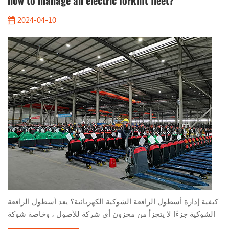
how to manage an electric forklift fleet?
2024-04-10
كيفية إدارة أسطول الرافعة الشوكية الكهربائية؟ يعد أسطول الرافعة
الشوكية جزءًا لا يتجزأ من مخزون أي شركة للأصول ، وخاصة شوكة
الشوكة الكهربائية. يستخدمون بطاريات الحمضات الرصاصية أو