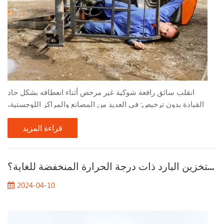
انقلب سائق رافعة شوكية غير مرخص أثناء انعطافه بشكل حاد
القيادة بدون ترخيص: في العديد من المصانع والمراكز اللوجستية،
وبسبب احتياجات الإنتاج العاجلة، يتم أحيانًا تعيين العمال الذين
قراءة المزيد
يفتقرون إلى التدريب المؤهل والمؤهلات لتشغيل الرافعات الشوكية .
ويفتقر هؤلاء السائقون غير المرخصين إلى الفهم والمهارات
الأساسية في تشغيل الرافعة الشوكية، مما يؤدي إلى سلوك قيادة
ما هي الخصائص التقنية للرافعات الشوكية للتخزين البارد ذات درجة الحرارة المنخفضة للغاية؟
غير لائق. منعطف سريع جدًا وحاد جدًا: في بيئة...
2024-04-10