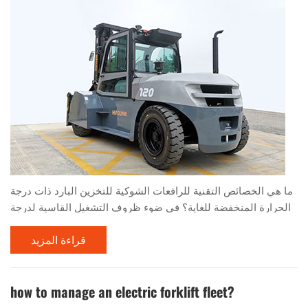
ما هي الخصائص التقنية للرافعات الشوكية للتخزين البارد ذات درجة
الحرارة المنخفضة للغاية؟ في ضوء ظروف التشغيل القاسية لدرجة
الحرارة المنخفضة والرطوبة العالية في التخزين البارد، يجب أن
قراءة المزيد
تهدف الرافعات الشوكية للتخزين البارد إلى تلبية الخصائص التقنية
واتخاذ التدابير المضادة لضمان التشغيل العادي للرافعة الشوكية.
التدابير المحددة هي كما يلي: 1. موثوقية المكونات الكهربائية التدابير
الرئيسية المتخذة للمكونا...
how to manage an electric forklift fleet?