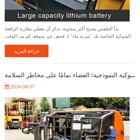
بدأ الطقس يصبح أكثر سخونة، تذكر أن تعطي بطارية الرافعة
الشوكية الخاصة بك "شربة ماء" 1. فحص غير متوقع، كم من الوقت
مضى منذ أن قمت بملء بطارية الرافعة الشوكية بالماء؟ قم بإلقاء
قراءة المزيد
نظرة سريعة على مستوى بطارية الرافعة الشوكية الخاصة بك ! يعتمد
تكرار إضافة الماء إلى بطارية الرافعة الشوكية بشكل أساسي على
تكرار استخدام البطارية وبيئة التخزين ودرجة الحرارة المحيطة
تحليل حالات حوادث الرافعات الشوكية النموذجية: القضاء تمامًا على مخاطر السلامة
وعوامل أخرى. في ظل ظروف الاستخدام العادية، س...
2024-04-07