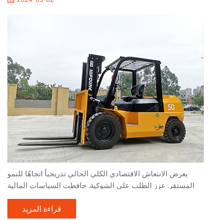
يعرض الانتعاش الاقتصادي الكلي الحالي تدريجياً اتجاهًا للنمو
المستقر. عزز الطلب على الشوكية. حافظت السياسات المالية
النشطة وبناء البنية التحتية التي تنفذها البلاد على معدل نمو مرتفع ،
قراءة المزيد
مما دفع صناعة الرافعة الشوكية لتسريع نموها. اليوم ، سوف يقدم