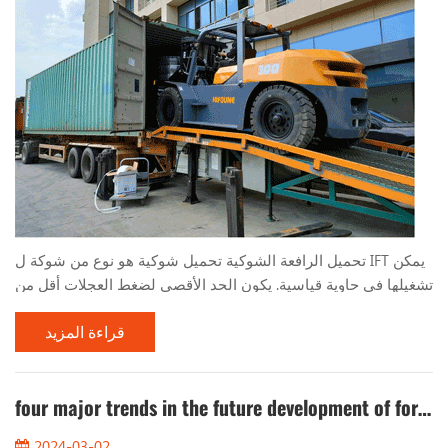
تحميل الرافعة الشوكية تحميل شوكية هو نوع من شوكة ل IFT يمكن
تشغيلها في حاوية قياسية. يكون الحد الأقصى لضغط العجلات أقل من
قيمة ضغط العجلة المسموح بها للوحة السفلية الحاوية القياسية ،
قراءة المزيد
ويمكن تشغيله بأمان داخل الحاوية ، وهو مناسب للتشغيل في
محطات الموانئ والأماكن الأخرى. تم تطوير أول عملية حاويات في
الصين بنجاح في عام 1985 ، ومرت التقييم الفني ووضعها رسميًا في
four major trends in the future development of forklifts
عام 1988. كنموذج خاص يتم تحويله إلى عملي...
2024-03-02