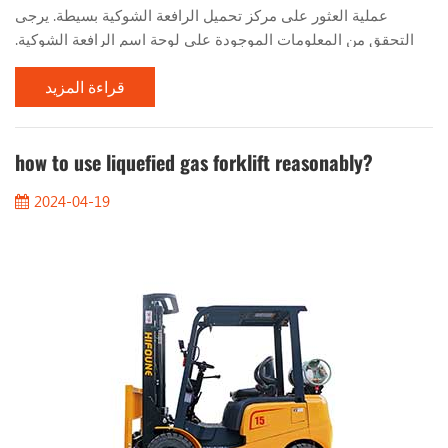
عملية العثور على مركز تحميل الرافعة الشوكية بسيطة. يرجى
التحقق من المعلومات الموجودة على لوحة اسم الرافعة الشوكية.
سيخبرك بما يلي: 1. المسافة من مركز التحميل 2. الصاري العمودي
قراءة المزيد
3. الميل إلى اليمين 4. الارتفاع عندما تقوم بتكديس الأحمال
بالتساوي، مثل المنصات، سيكون مركز الحمولة في منتصف
الحمولة. لذا، بالنسبة لحمولة 1000 مم، سيكون مركز التحميل 500
مم. يجب عليك أيضًا أن تضع في اعتبارك الحد الأقصى لارتف...
how to use liquefied gas forklift reasonably?
2024-04-19