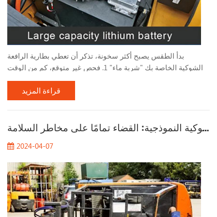
بدأ الطقس يصبح أكثر سخونة، تذكر أن تعطي بطارية الرافعة
الشوكية الخاصة بك "شربة ماء" 1. فحص غير متوقع، كم من الوقت
مضى منذ أن قمت بملء بطارية الرافعة الشوكية بالماء؟ قم بإلقاء
قراءة المزيد
نظرة سريعة على مستوى بطارية الرافعة الشوكية الخاصة بك ! يعتمد
تكرار إضافة الماء إلى بطارية الرافعة الشوكية بشكل أساسي على
تكرار استخدام البطارية وبيئة التخزين ودرجة الحرارة المحيطة
تحليل حالات حوادث الرافعات الشوكية النموذجية: القضاء تمامًا على مخاطر السلامة
وعوامل أخرى. في ظل ظروف الاستخدام العادية، س...
2024-04-07