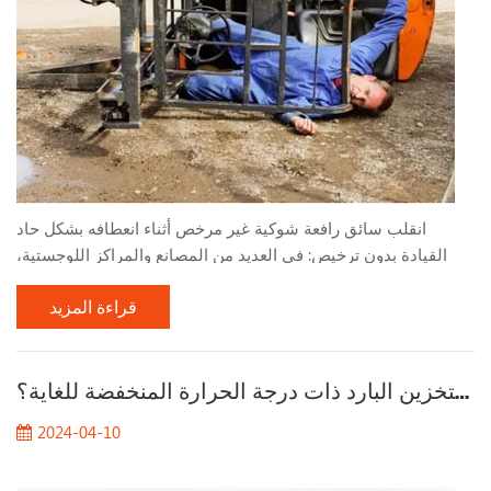
انقلب سائق رافعة شوكية غير مرخص أثناء انعطافه بشكل حاد
القيادة بدون ترخيص: في العديد من المصانع والمراكز اللوجستية،
وبسبب احتياجات الإنتاج العاجلة، يتم أحيانًا تعيين العمال الذين
قراءة المزيد
يفتقرون إلى التدريب المؤهل والمؤهلات لتشغيل الرافعات الشوكية .
ويفتقر هؤلاء السائقون غير المرخصين إلى الفهم والمهارات
الأساسية في تشغيل الرافعة الشوكية، مما يؤدي إلى سلوك قيادة
ما هي الخصائص التقنية للرافعات الشوكية للتخزين البارد ذات درجة الحرارة المنخفضة للغاية؟
غير لائق. منعطف سريع جدًا وحاد جدًا: في بيئة...
2024-04-10