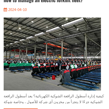
how to manage an electric forklift fleet?
2024-04-10
كيفية إدارة أسطول الرافعة الشوكية الكهربائية؟ يعد أسطول الرافعة
الشوكية جزءًا لا يتجزأ من مخزون أي شركة للأصول ، وخاصة شوكة
الشوكة الكهربائية. يستخدمون بطاريات الحمضات الرصاصية أو