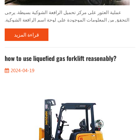
عملية العثور على مركز تحميل الرافعة الشوكية بسيطة. يرجى
التحقق من المعلومات الموجودة على لوحة اسم الرافعة الشوكية.
سيخبرك بما يلي: 1. المسافة من مركز التحميل 2. الصاري العمودي
قراءة المزيد
3. الميل إلى اليمين 4. الارتفاع عندما تقوم بتكديس الأحمال
بالتساوي، مثل المنصات، سيكون مركز الحمولة في منتصف
الحمولة. لذا، بالنسبة لحمولة 1000 مم، سيكون مركز التحميل 500
مم. يجب عليك أيضًا أن تضع في اعتبارك الحد الأقصى لارتف...
how to use liquefied gas forklift reasonably?
2024-04-19