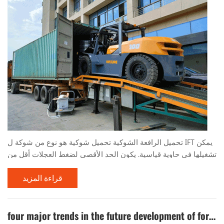
تحميل الرافعة الشوكية تحميل شوكية هو نوع من شوكة ل IFT يمكن
تشغيلها في حاوية قياسية. يكون الحد الأقصى لضغط العجلات أقل من
قيمة ضغط العجلة المسموح بها للوحة السفلية الحاوية القياسية ،
قراءة المزيد
ويمكن تشغيله بأمان داخل الحاوية ، وهو مناسب للتشغيل في
محطات الموانئ والأماكن الأخرى. تم تطوير أول عملية حاويات في
الصين بنجاح في عام 1985 ، ومرت التقييم الفني ووضعها رسميًا في
four major trends in the future development of forklifts
عام 1988. كنموذج خاص يتم تحويله إلى عملي...