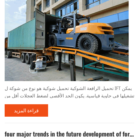
تحميل الرافعة الشوكية تحميل شوكية هو نوع من شوكة ل IFT يمكن
تشغيلها في حاوية قياسية. يكون الحد الأقصى لضغط العجلات أقل من
قيمة ضغط العجلة المسموح بها للوحة السفلية الحاوية القياسية ،
قراءة المزيد
ويمكن تشغيله بأمان داخل الحاوية ، وهو مناسب للتشغيل في
محطات الموانئ والأماكن الأخرى. تم تطوير أول عملية حاويات في
الصين بنجاح في عام 1985 ، ومرت التقييم الفني ووضعها رسميًا في
four major trends in the future development of forklifts
عام 1988. كنموذج خاص يتم تحويله إلى عملي...