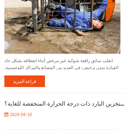
انقلب سائق رافعة شوكية غير مرخص أثناء انعطافه بشكل حاد
القيادة بدون ترخيص: في العديد من المصانع والمراكز اللوجستية،
وبسبب احتياجات الإنتاج العاجلة، يتم أحيانًا تعيين العمال الذين
قراءة المزيد
يفتقرون إلى التدريب المؤهل والمؤهلات لتشغيل الرافعات الشوكية .
ويفتقر هؤلاء السائقون غير المرخصين إلى الفهم والمهارات
الأساسية في تشغيل الرافعة الشوكية، مما يؤدي إلى سلوك قيادة
ما هي الخصائص التقنية للرافعات الشوكية للتخزين البارد ذات درجة الحرارة المنخفضة للغاية؟
غير لائق. منعطف سريع جدًا وحاد جدًا: في بيئة...
2024-04-10