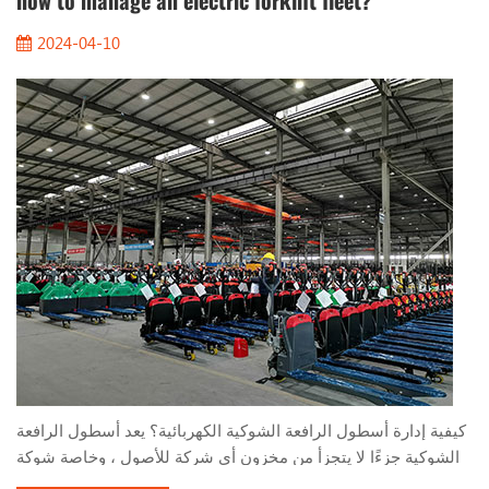
how to manage an electric forklift fleet?
2024-04-10
كيفية إدارة أسطول الرافعة الشوكية الكهربائية؟ يعد أسطول الرافعة
الشوكية جزءًا لا يتجزأ من مخزون أي شركة للأصول ، وخاصة شوكة
الشوكة الكهربائية. يستخدمون بطاريات الحمضات الرصاصية أو