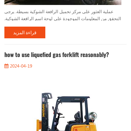
عملية العثور على مركز تحميل الرافعة الشوكية بسيطة. يرجى
التحقق من المعلومات الموجودة على لوحة اسم الرافعة الشوكية.
سيخبرك بما يلي: 1. المسافة من مركز التحميل 2. الصاري العمودي
قراءة المزيد
3. الميل إلى اليمين 4. الارتفاع عندما تقوم بتكديس الأحمال
بالتساوي، مثل المنصات، سيكون مركز الحمولة في منتصف
الحمولة. لذا، بالنسبة لحمولة 1000 مم، سيكون مركز التحميل 500
مم. يجب عليك أيضًا أن تضع في اعتبارك الحد الأقصى لارتف...
how to use liquefied gas forklift reasonably?
2024-04-19