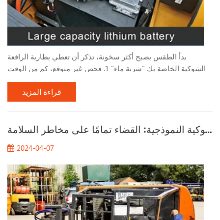
بدأ الطقس يصبح أكثر سخونة، تذكر أن تعطي بطارية الرافعة
الشوكية الخاصة بك "شربة ماء" 1. فحص غير متوقع، كم من الوقت
مضى منذ أن قمت بملء بطارية الرافعة الشوكية بالماء؟ قم بإلقاء
قراءة المزيد
نظرة سريعة على مستوى بطارية الرافعة الشوكية الخاصة بك ! يعتمد
تكرار إضافة الماء إلى بطارية الرافعة الشوكية بشكل أساسي على
تكرار استخدام البطارية وبيئة التخزين ودرجة الحرارة المحيطة
تحليل حالات حوادث الرافعات الشوكية النموذجية: القضاء تمامًا على مخاطر السلامة
وعوامل أخرى. في ظل ظروف الاستخدام العادية، س...
2024-04-07