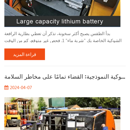
بدأ الطقس يصبح أكثر سخونة، تذكر أن تعطي بطارية الرافعة
الشوكية الخاصة بك "شربة ماء" 1. فحص غير متوقع، كم من الوقت
مضى منذ أن قمت بملء بطارية الرافعة الشوكية بالماء؟ قم بإلقاء
قراءة المزيد
نظرة سريعة على مستوى بطارية الرافعة الشوكية الخاصة بك ! يعتمد
تكرار إضافة الماء إلى بطارية الرافعة الشوكية بشكل أساسي على
تكرار استخدام البطارية وبيئة التخزين ودرجة الحرارة المحيطة
تحليل حالات حوادث الرافعات الشوكية النموذجية: القضاء تمامًا على مخاطر السلامة
وعوامل أخرى. في ظل ظروف الاستخدام العادية، س...
2024-04-07