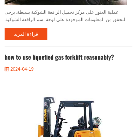
عملية العثور على مركز تحميل الرافعة الشوكية بسيطة. يرجى
التحقق من المعلومات الموجودة على لوحة اسم الرافعة الشوكية.
سيخبرك بما يلي: 1. المسافة من مركز التحميل 2. الصاري العمودي
قراءة المزيد
3. الميل إلى اليمين 4. الارتفاع عندما تقوم بتكديس الأحمال
بالتساوي، مثل المنصات، سيكون مركز الحمولة في منتصف
الحمولة. لذا، بالنسبة لحمولة 1000 مم، سيكون مركز التحميل 500
مم. يجب عليك أيضًا أن تضع في اعتبارك الحد الأقصى لارتف...
how to use liquefied gas forklift reasonably?
2024-04-19