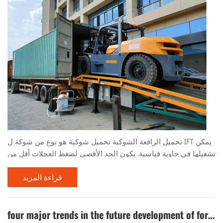
تحميل الرافعة الشوكية تحميل شوكية هو نوع من شوكة ل IFT يمكن
تشغيلها في حاوية قياسية. يكون الحد الأقصى لضغط العجلات أقل من
قيمة ضغط العجلة المسموح بها للوحة السفلية الحاوية القياسية ،
قراءة المزيد
ويمكن تشغيله بأمان داخل الحاوية ، وهو مناسب للتشغيل في
محطات الموانئ والأماكن الأخرى. تم تطوير أول عملية حاويات في
الصين بنجاح في عام 1985 ، ومرت التقييم الفني ووضعها رسميًا في
four major trends in the future development of forklifts
عام 1988. كنموذج خاص يتم تحويله إلى عملي...