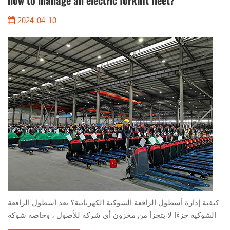
how to manage an electric forklift fleet?
2024-04-10
كيفية إدارة أسطول الرافعة الشوكية الكهربائية؟ يعد أسطول الرافعة
الشوكية جزءًا لا يتجزأ من مخزون أي شركة للأصول ، وخاصة شوكة
الشوكة الكهربائية. يستخدمون بطاريات الحمضات الرصاصية أو