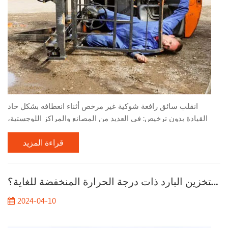
انقلب سائق رافعة شوكية غير مرخص أثناء انعطافه بشكل حاد
القيادة بدون ترخيص: في العديد من المصانع والمراكز اللوجستية،
وبسبب احتياجات الإنتاج العاجلة، يتم أحيانًا تعيين العمال الذين
قراءة المزيد
يفتقرون إلى التدريب المؤهل والمؤهلات لتشغيل الرافعات الشوكية .
ويفتقر هؤلاء السائقون غير المرخصين إلى الفهم والمهارات
الأساسية في تشغيل الرافعة الشوكية، مما يؤدي إلى سلوك قيادة
ما هي الخصائص التقنية للرافعات الشوكية للتخزين البارد ذات درجة الحرارة المنخفضة للغاية؟
غير لائق. منعطف سريع جدًا وحاد جدًا: في بيئة...
2024-04-10