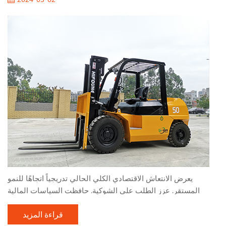
يعرض الانتعاش الاقتصادي الكلي الحالي تدريجياً اتجاهًا للنمو
المستقر. عزز الطلب على الشوكية. حافظت السياسات المالية
النشطة وبناء البنية التحتية التي تنفذها البلاد على معدل نمو مرتفع ،
قراءة المزيد
مما دفع صناعة الرافعة الشوكية لتسريع نموها. اليوم ، سوف يقدم