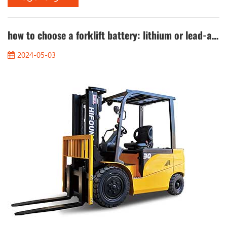
مركبات ذات نقطة منخفضة ، وخاصة الأثير ، والتي لها نقطة فلاش
منخفضة ويسهل تطهيرها ، بحيث يمكن للمحرك أن يبدأ بسلاسة في
how to choose a forklift battery: lithium or lead-acid?
درجات حرارة منخفضة. نظرًا لأن سائل البداية له خ...
2024-05-03