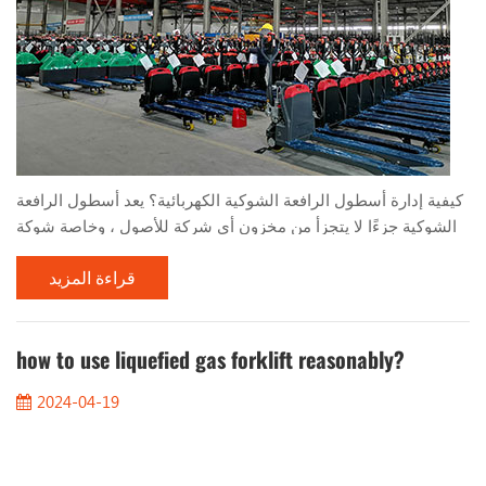
كيفية إدارة أسطول الرافعة الشوكية الكهربائية؟ يعد أسطول الرافعة
الشوكية جزءًا لا يتجزأ من مخزون أي شركة للأصول ، وخاصة شوكة
الشوكة الكهربائية. يستخدمون بطاريات الحمضات الرصاصية أو
قراءة المزيد
بطاريات الليثيوم ، والتي تكون أكثر كفاءة وصديقة للبيئة من شوكة
الشوكة التقليدية التي تعمل بالوقود. بالنسبة للإدارة ، فإن ضمان
عمل هذه الأصول القيمة بأمان ، يتم شحن البطاريات بالكامل ، ويتم
الحفاظ على جميع المعدات بشكل صح...
how to use liquefied gas forklift reasonably?
2024-04-19