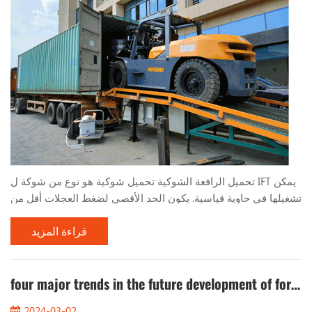
تحميل الرافعة الشوكية تحميل شوكية هو نوع من شوكة ل IFT يمكن
تشغيلها في حاوية قياسية. يكون الحد الأقصى لضغط العجلات أقل من
قيمة ضغط العجلة المسموح بها للوحة السفلية الحاوية القياسية ،
قراءة المزيد
ويمكن تشغيله بأمان داخل الحاوية ، وهو مناسب للتشغيل في
محطات الموانئ والأماكن الأخرى. تم تطوير أول عملية حاويات في
الصين بنجاح في عام 1985 ، ومرت التقييم الفني ووضعها رسميًا في
four major trends in the future development of forklifts
عام 1988. كنموذج خاص يتم تحويله إلى عملي...
2024-03-02