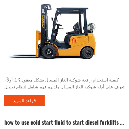
كيفية استخدام رافعة شوكية الغاز المسال بشكل معقول؟ 1. أولاً ،
تعرف على أدلة شوكية الغاز المسال ولديهم فهم شامل لنظام تحويل
الغاز المسال. أثناء استخدام الرافعة الشوكية ، لا تقم بوقف الرافعة
قراءة المزيد
الشوكية بالقرب من مصادر الحرارة أو النار ، مثل النيران المفتوحة
وأعقاب السجائر المحترقة. ، المريخ ، اللحام الكهربائي ، الآلات
والمعدات الكهربائية التي يمكن أن تنتج درجات حرارة عالية. لا تقم
how to use cold start fluid to start diesel forklifts quickly in winter?
بضبط أو تعديل جهاز تح...