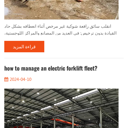
انقلب سائق رافعة شوكية غير مرخص أثناء انعطافه بشكل حاد
القيادة بدون ترخيص: في العديد من المصانع والمراكز اللوجستية،
وبسبب احتياجات الإنتاج العاجلة، يتم أحيانًا تعيين العمال الذين
قراءة المزيد
يفتقرون إلى التدريب المؤهل والمؤهلات لتشغيل الرافعات الشوكية .
ويفتقر هؤلاء السائقون غير المرخصين إلى الفهم والمهارات
الأساسية في تشغيل الرافعة الشوكية، مما يؤدي إلى سلوك قيادة
غير لائق. منعطف سريع جدًا وحاد جدًا: في بيئة...
how to manage an electric forklift fleet?
2024-04-10